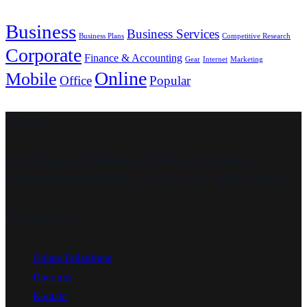
Business
Business Services
Business Plans
Competitive Research
Corporate
Finance & Accounting
Gear
Internet
Marketing
Online
Mobile
Office
Popular
Über uns
Die Wahrung und Förderung des Wohls von Kindern und
Jugendlichen ist die Maxime, an der wir unsere Tätigkeit ausrichten.
Informationen
Online Fallanfrage
Über uns
Kontakt