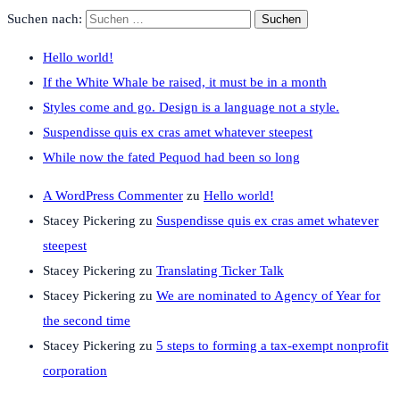
Suchen nach:
Hello world!
If the White Whale be raised, it must be in a month
Styles come and go. Design is a language not a style.
Suspendisse quis ex cras amet whatever steepest
While now the fated Pequod had been so long
A WordPress Commenter
zu
Hello world!
Stacey Pickering
zu
Suspendisse quis ex cras amet whatever
steepest
Stacey Pickering
zu
Translating Ticker Talk
Stacey Pickering
zu
We are nominated to Agency of Year for
the second time
Stacey Pickering
zu
5 steps to forming a tax-exempt nonprofit
corporation