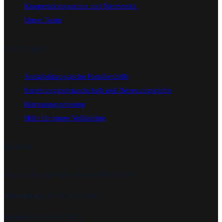
Kooperationspartner und Netzwerke
Unser Team
Leistungen
Sozialpädagogische Familienhilfe
Erziehungsbeistandschaft und Betreuungshelfer
Betreuungsweisung
Hilfe für junge Volljährige
Kontakt
Sozialpädagogisches Zentrum RheinMain.
Rüsselsheim:
06142 953 908 2
Mainz
: 06131 636 730 2