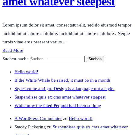
amet whatever steepest
Lorem ipsum dolor sit amet, consectetur elit, sed do eiusmod tempor
incididunt ut labore et dolore. incididunt ut labore et dolore . Neque
turpis vitae eros praesent varius....
Read More
Suchen nach:
Hello world!
If the White Whale be raised, it must be in a month
Styles come and go. Design is a language not a style.
Suspendisse quis ex cras amet whatever steepest
While now the fated Pequod had been so long
A WordPress Commenter
zu
Hello world!
Stacey Pickering
zu
Suspendisse quis ex cras amet whatever