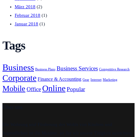
März 2018
(2)
Februar 2018
(1)
Januar 2018
(1)
Tags
Business
Business Services
Business Plans
Competitive Research
Corporate
Finance & Accounting
Gear
Internet
Marketing
Online
Mobile
Office
Popular
Über uns
Die Wahrung und Förderung des Wohls von Kindern und
Jugendlichen ist die Maxime, an der wir unsere Tätigkeit ausrichten.