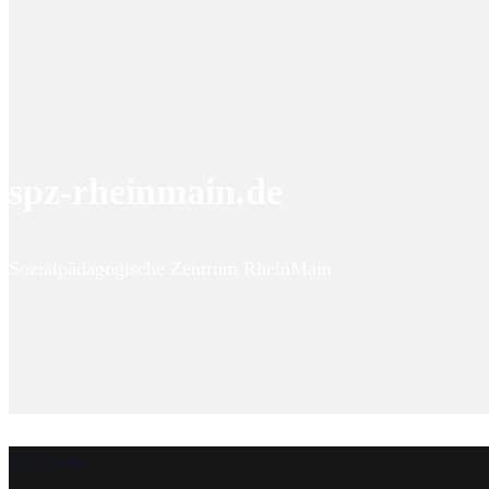
spz-rheinmain.de
Sozialpädagogische Zentrum RheinMain
Über uns