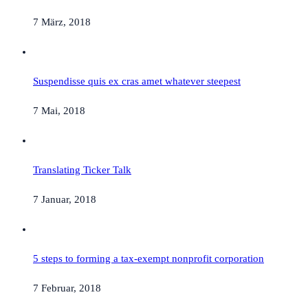
7 März, 2018
Suspendisse quis ex cras amet whatever steepest
7 Mai, 2018
Translating Ticker Talk
7 Januar, 2018
5 steps to forming a tax-exempt nonprofit corporation
7 Februar, 2018