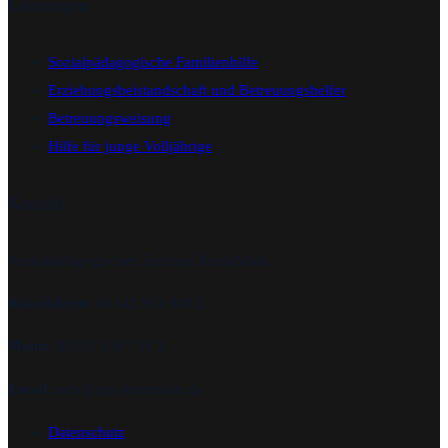
Leistungen
Sozialpädagogische Familienhilfe
Erziehungsbeistandschaft und Betreuungshelfer
Betreuungsweisung
Hilfe für junge Volljährige
Kontakt
Sozialpädagogisches Zentrum RheinMain.
Rüsselsheim:
06142 953 908 2
Mainz
: 06131 636 730 2
Email:
info@spz-rheinmain.de
Datenschutz