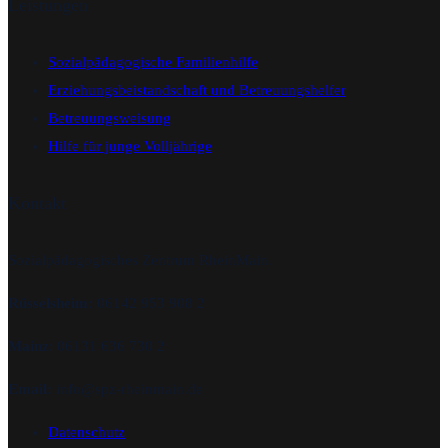
Leistungen
Sozialpädagogische Familienhilfe
Erziehungsbeistandschaft und Betreuungshelfer
Betreuungsweisung
Hilfe für junge Volljährige
Kontakt
Sozialpädagogisches Zentrum RheinMain.
Rüsselsheim:
06142 953 908 2
Mainz
: 06131 636 730 2
Email:
info@spz-rheinmain.de
Datenschutz