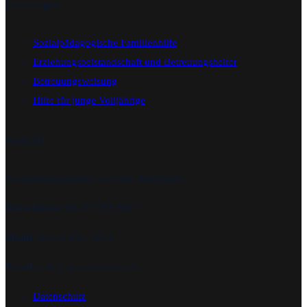
Leistungen
Sozialpädagogische Familienhilfe
Erziehungsbeistandschaft und Betreuungshelfer
Betreuungsweisung
Hilfe für junge Volljährige
Kontakt
Sozialpädagogisches Zentrum RheinMain.
Rüsselsheim:
06142 953 908 2
Mainz
: 06131 636 730 2
Email:
info@spz-rheinmain.de
Datenschutz