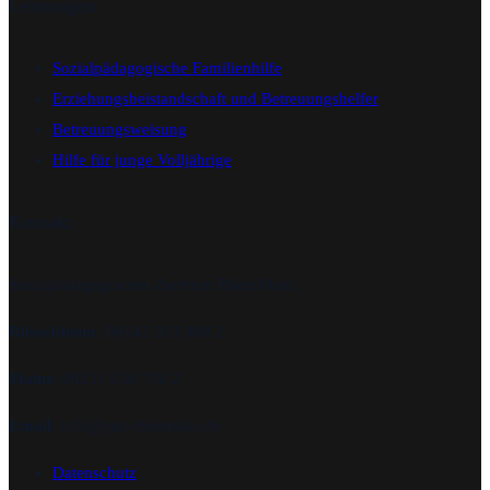
Leistungen
Sozialpädagogische Familienhilfe
Erziehungsbeistandschaft und Betreuungshelfer
Betreuungsweisung
Hilfe für junge Volljährige
Kontakt
Sozialpädagogisches Zentrum RheinMain.
Rüsselsheim:
06142 953 908 2
Mainz
: 06131 636 730 2
Email:
info@spz-rheinmain.de
Datenschutz