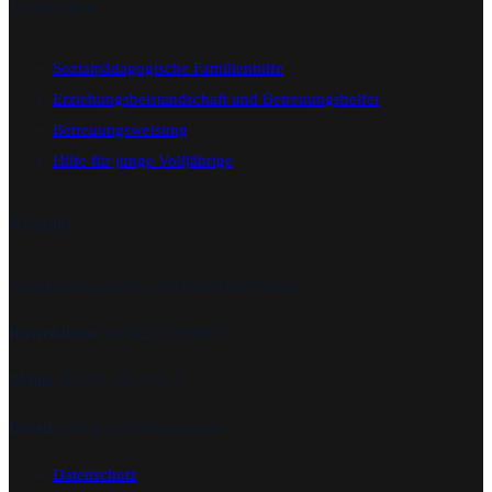
Leistungen
Sozialpädagogische Familienhilfe
Erziehungsbeistandschaft und Betreuungshelfer
Betreuungsweisung
Hilfe für junge Volljährige
Kontakt
Sozialpädagogisches Zentrum RheinMain.
Rüsselsheim:
06142 953 908 2
Mainz
: 06131 636 730 2
Email:
info@spz-rheinmain.de
Datenschutz