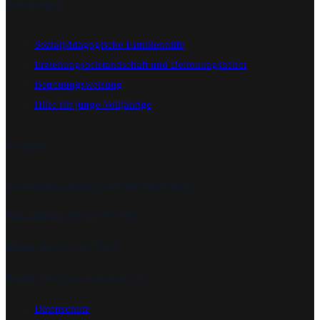
Leistungen
Sozialpädagogische Familienhilfe
Erziehungsbeistandschaft und Betreuungshelfer
Betreuungsweisung
Hilfe für junge Volljährige
Kontakt
Sozialpädagogisches Zentrum RheinMain.
Rüsselsheim:
06142 953 908 2
Mainz
: 06131 636 730 2
Email:
info@spz-rheinmain.de
Datenschutz