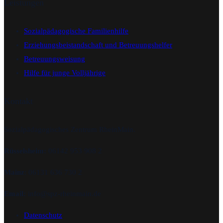
Leistungen
Sozialpädagogische Familienhilfe
Erziehungsbeistandschaft und Betreuungshelfer
Betreuungsweisung
Hilfe für junge Volljährige
Kontakt
Sozialpädagogisches Zentrum RheinMain.
Rüsselsheim:
06142 953 908 2
Mainz
: 06131 636 730 2
Email:
info@spz-rheinmain.de
Datenschutz