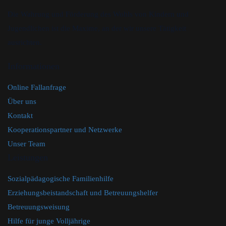
Die Wahrung und Förderung des Wohls von Kindern und
Jugendlichen ist die Maxime, an der wir unsere Tätigkeit
ausrichten.
Informationen
Online Fallanfrage
Über uns
Kontakt
Kooperationspartner und Netzwerke
Unser Team
Leistungen
Sozialpädagogische Familienhilfe
Erziehungsbeistandschaft und Betreuungshelfer
Betreuungsweisung
Hilfe für junge Volljährige