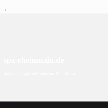
spz-rheinmain.de
Sozialpädagogische Zentrum RheinMain
Über uns