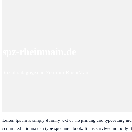
spz-rheinmain.de
Sozialpädagogische Zentrum RheinMain
Lorem Ipsum is simply dummy text of the printing and typesetting ind
scrambled it to make a type specimen book. It has survived not only fiv