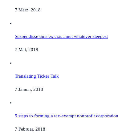
7 März, 2018
Suspendisse quis ex cras amet whatever steepest
7 Mai, 2018
Translating Ticker Talk
7 Januar, 2018
5 steps to forming a tax-exempt nonprofit corporation
7 Februar, 2018