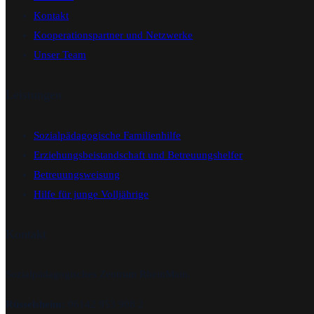
Kontakt
Kooperationspartner und Netzwerke
Unser Team
Leistungen
Sozialpädagogische Familienhilfe
Erziehungsbeistandschaft und Betreuungshelfer
Betreuungsweisung
Hilfe für junge Volljährige
Kontakt
Sozialpädagogisches Zentrum RheinMain.
Rüsselsheim:
06142 953 908 2