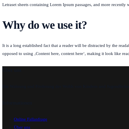
Letraset sheets containing Lorem Ipsum passages, and more recently 
Why do we use it?
It is a long established fact that a reader will be distracted by the rea
opposed to using ‚Content here, content here‘, making it look like r
Über uns
Die Wahrung und Förderung des Wohls von Kindern und Jugendlichen i
Informationen
Online Fallanfrage
Über uns